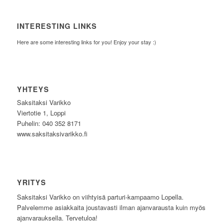
INTERESTING LINKS
Here are some interesting links for you! Enjoy your stay :)
YHTEYS
Saksitaksi Varikko
Viertotie 1, Loppi
Puhelin: 040 352 8171
www.saksitaksivarikko.fi
YRITYS
Saksitaksi Varikko on viihtyisä parturi-kampaamo Lopella.
Palvelemme asiakkaita joustavasti ilman ajanvarausta kuin myös
ajanvarauksella. Tervetuloa!