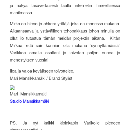
ja näkyä tasavertaisesti täällä internetin ihmeellisessä
maailmassa.
Mirka on hieno ja ahkera yrittäjä joka on monessa mukana.
Aikaansaava ja ystävällinen tehopakkaus johon minulla on
ollut ilo tutustua tämän meidän projektin aikana. Kiitän
Mirkaa, että sain kunnian olla mukana ”synnyttämässä”
Varikkoa omalta osaltani ja toivotan paljon onnea ja
menestyksen vuosia!
Iloa ja valoa kevääseen toivottelee,
Mari Mansikkamäki / Brand Stylist
Studio Mansikkamäki
PS. Ja nyt kaikki kipinkapin Varikolle pieneen
pintaremonttiin! :)