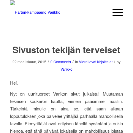
Sivuston tekijän terveiset
/
/
/
22 maaliskuun, 2015
0 Comments
in
Vierailevat kirjoittajat
by
Varikko
Hei,
Nyt on uunituoreet Varikon sivut julkaistu! Muutaman
teknisen koukeron kautta, viimein pääsimme maaliin.
Tärkeintä minulle on aina se, että saan aikaan
lopputuloksen joka palvelee yrittäjää parhaalla mahdollisella
tavalla. Pienyrittäjät ovat erityisen lähellä sydäntäni ja onkin
hienoa, että tänä päivänä jokaisella on mahdollisuus loistaa