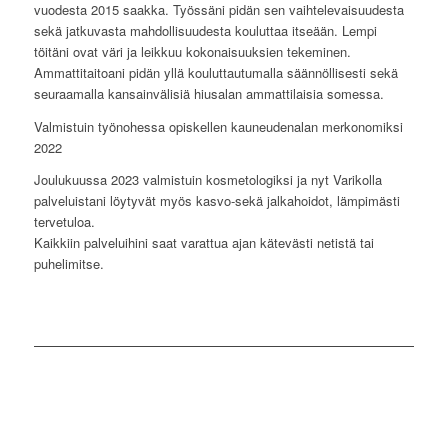
vuodesta 2015 saakka. Työssäni pidän sen vaihtelevaisuudesta
sekä jatkuvasta mahdollisuudesta kouluttaa itseään. Lempi
töitäni ovat väri ja leikkuu kokonaisuuksien tekeminen.
Ammattitaitoani pidän yllä kouluttautumalla säännöllisesti sekä
seuraamalla kansainvälisiä hiusalan ammattilaisia somessa.
Valmistuin työnohessa opiskellen kauneudenalan merkonomiksi
2022
Joulukuussa 2023 valmistuin kosmetologiksi ja nyt Varikolla
palveluistani löytyvät myös kasvo-sekä jalkahoidot, lämpimästi
tervetuloa.
Kaikkiin palveluihini saat varattua ajan kätevästi netistä tai
puhelimitse.