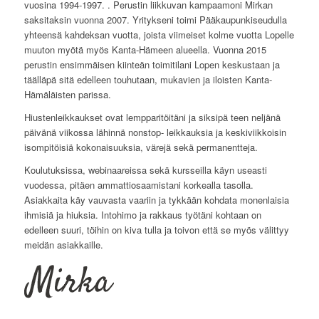
vuosina 1994-1997. . Perustin liikkuvan kampaamoni Mirkan
saksitaksin vuonna 2007. Yritykseni toimi Pääkaupunkiseudulla
yhteensä kahdeksan vuotta, joista viimeiset kolme vuotta Lopelle
muuton myötä myös Kanta-Hämeen alueella. Vuonna 2015
perustin ensimmäisen kiinteän toimitilani Lopen keskustaan ja
täälläpä sitä edelleen touhutaan, mukavien ja iloisten Kanta-
Hämäläisten parissa.
Hiustenleikkaukset ovat lempparitöitäni ja siksipä teen neljänä
päivänä viikossa lähinnä nonstop- leikkauksia ja keskiviikkoisin
isompitöisiä kokonaisuuksia, värejä sekä permanentteja.
Koulutuksissa, webinaareissa sekä kursseilla käyn useasti
vuodessa, pitäen ammattiosaamistani korkealla tasolla.
Asiakkaita käy vauvasta vaariin ja tykkään kohdata monenlaisia
ihmisiä ja hiuksia. Intohimo ja rakkaus työtäni kohtaan on
edelleen suuri, töihin on kiva tulla ja toivon että se myös välittyy
meidän asiakkaille.