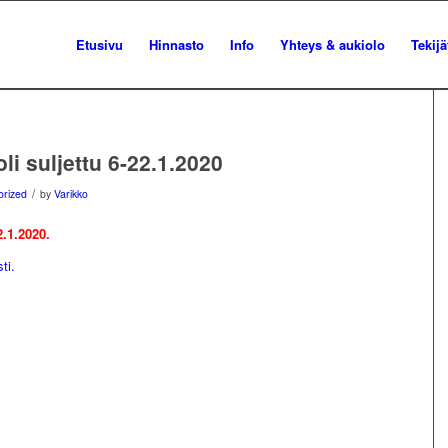
Etusivu
Hinnasto
Info
Yhteys & aukiolo
Tekijä
li suljettu 6-22.1.2020
/
orized
by
Varikko
2.1.2020.
ti.