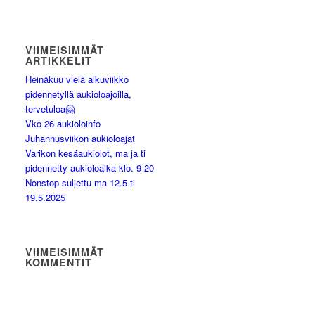
VIIMEISIMMÄT
ARTIKKELIT
Heinäkuu vielä alkuviikko
pidennetyllä aukioloajoilla,
tervetuloa🤗
Vko 26 aukioloinfo
Juhannusviikon aukioloajat
Varikon kesäaukiolot, ma ja ti
pidennetty aukioloaika klo. 9-20
Nonstop suljettu ma 12.5-ti
19.5.2025
VIIMEISIMMÄT
KOMMENTIT