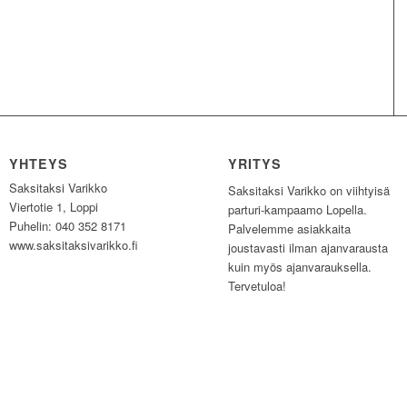
YHTEYS
YRITYS
Saksitaksi Varikko
Saksitaksi Varikko on viihtyisä
Viertotie 1, Loppi
parturi-kampaamo Lopella.
Puhelin: 040 352 8171
Palvelemme asiakkaita
www.saksitaksivarikko.fi
joustavasti ilman ajanvarausta
kuin myös ajanvarauksella.
Tervetuloa!