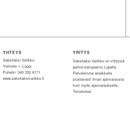
YHTEYS
YRITYS
Saksitaksi Varikko
Saksitaksi Varikko on viihtyisä
Viertotie 1, Loppi
parturi-kampaamo Lopella.
Puhelin: 040 352 8171
Palvelemme asiakkaita
www.saksitaksivarikko.fi
joustavasti ilman ajanvarausta
kuin myös ajanvarauksella.
Tervetuloa!