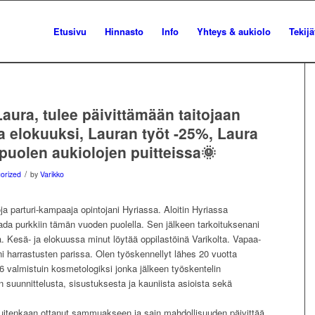
Etusivu
Hinnasto
Info
Yhteys & aukiolo
Tekijä
aura, tulee päivittämään taitojaan
ja elokuuksi, Lauran työt -25%, Laura
puolen aukiolojen puitteissa🌞
/
orized
by
Varikko
oja parturi-kampaaja opintojani Hyriassa. Aloitin Hyriassa
ada purkkiin tämän vuoden puolella. Sen jälkeen tarkoituksenani
a. Kesä- ja elokuussa minut löytää oppilastöinä Varikolta. Vapaa-
eni harrastusten parissa. Olen työskennellyt lähes 20 vuotta
16 valmistuin kosmetologiksi jonka jälkeen työskentelin
suunnittelusta, sisustuksesta ja kauniista asioista sekä
kuitenkaan ottanut sammuakseen ja sain mahdollisuuden päivittää