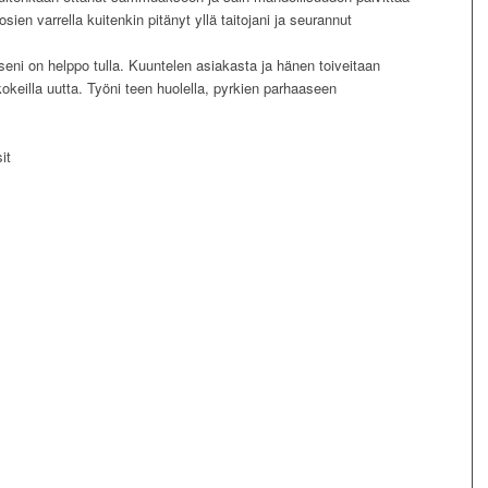
sien varrella kuitenkin pitänyt yllä taitojani ja seurannut
seni on helppo tulla. Kuuntelen asiakasta ja hänen toiveitaan
keilla uutta. Työni teen huolella, pyrkien parhaaseen