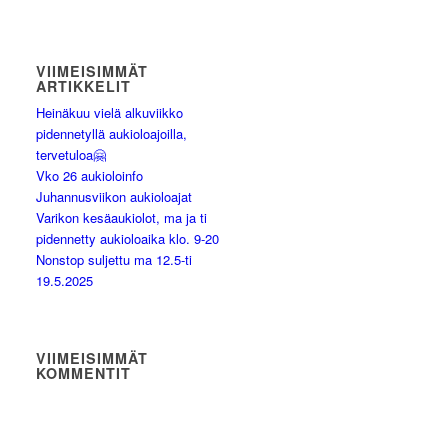
VIIMEISIMMÄT
ARTIKKELIT
Heinäkuu vielä alkuviikko
pidennetyllä aukioloajoilla,
tervetuloa🤗
Vko 26 aukioloinfo
Juhannusviikon aukioloajat
Varikon kesäaukiolot, ma ja ti
pidennetty aukioloaika klo. 9-20
Nonstop suljettu ma 12.5-ti
19.5.2025
VIIMEISIMMÄT
KOMMENTIT