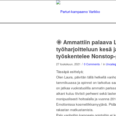
🌞 Ammattiin palaava L
työharjoitteluun kesä 
työskentelee Nonstop-
/
/
27 toukokuun, 2021
0 Comments
in
Uncateg
Tässäpä esittelyä;
Olen Laura, päivitän tällä hetkellä vanh
tammikuussa ja opinnot on tarkoitus sa
on jatkaa vuokratuolilla ammatin pariss
aikani kuluu tiiviisti perheeni sekä last
monipuolisesti hoitoalalla ja vuonna 20
Emotionissa kosmetiikkamyyjänä. Pidän 
rakastan matkustamista.
Palo vanhoihin kampaaja opintoihin ei 